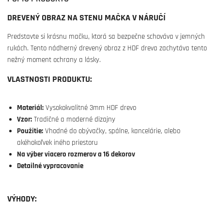
DREVENÝ OBRAZ NA STENU MAČKA V NÁRUČÍ
Predstavte si krásnu mačku, ktorá sa bezpečne schováva v jemných
rukách. Tento nádherný drevený obraz z HDF dreva zachytáva tento
nežný moment ochrany a lásky.
VLASTNOSTI PRODUKTU:
Materiál:
Vysokokvalitné 3mm HDF drevo
Vzor:
Tradičné a moderné dizajny
Použitie:
Vhodné do obývačky, spálne, kancelárie, alebo
akéhokoľvek iného priestoru
Na výber viacero rozmerov a 16 dekorov
Detailné vypracovanie
VÝHODY: