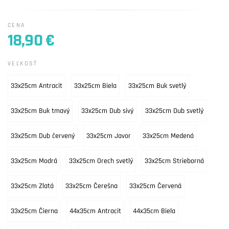
CENA
18,90 €
VEĽKOSŤ
33x25cm Antracit
33x25cm Biela
33x25cm Buk svetlý
33x25cm Buk tmavý
33x25cm Dub sivý
33x25cm Dub svetlý
33x25cm Dub červený
33x25cm Javor
33x25cm Medená
33x25cm Modrá
33x25cm Orech svetlý
33x25cm Strieborná
33x25cm Zlatá
33x25cm Čerešna
33x25cm Červená
33x25cm Čierna
44x35cm Antracit
44x35cm Biela