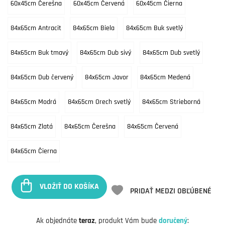
60x45cm Čerešna
60x45cm Červená
60x45cm Čierna
84x65cm Antracit
84x65cm Biela
84x65cm Buk svetlý
84x65cm Buk tmavý
84x65cm Dub sivý
84x65cm Dub svetlý
84x65cm Dub červený
84x65cm Javor
84x65cm Medená
84x65cm Modrá
84x65cm Orech svetlý
84x65cm Strieborná
84x65cm Zlatá
84x65cm Čerešna
84x65cm Červená
84x65cm Čierna
VLOŽIŤ DO KOŠÍKA
PRIDAŤ MEDZI OBĽÚBENÉ
Ak objednáte
teraz
, produkt Vám bude
doručený
: