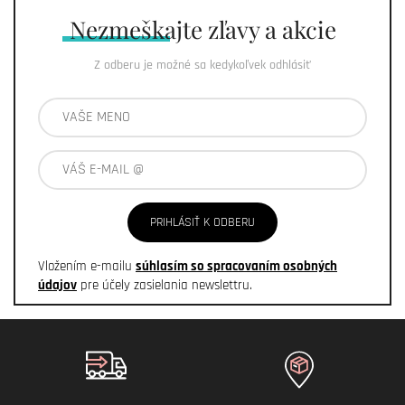
Nezmeškajte
zľavy a akcie
Z odberu je možné sa kedykoľvek odhlásiť
PRIHLÁSIŤ K ODBERU
Vložením e-mailu
súhlasím so spracovaním osobných
údajov
pre účely zasielania newslettru.