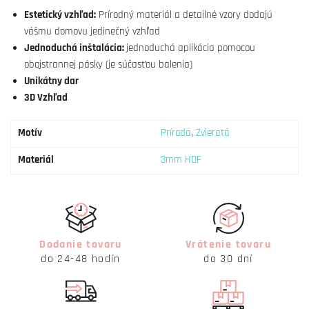
Estetický vzhľad:
Prírodný materiál a detailné vzory dodajú
vášmu domovu jedinečný vzhľad
Jednoduchá inštalácia:
jednoduchá aplikácia pomocou
obojstrannej pásky (je súčasťou balenia)
Unikátny dar
3D Vzhľad
Motív
Príroda
,
Zvieratá
Materiál
3mm HDF
Dodanie tovaru
Vrátenie tovaru
do 24-48 hodín
do 30 dní