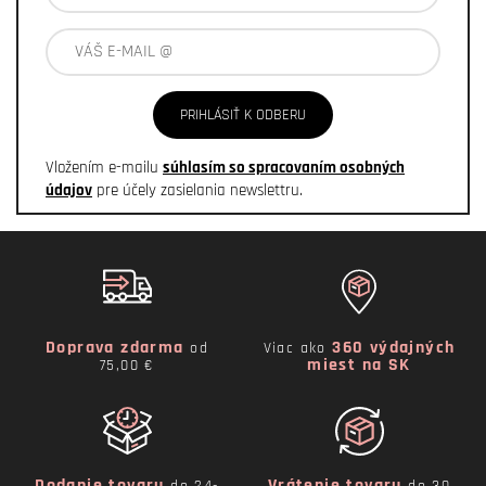
PRIHLÁSIŤ K ODBERU
Vložením e-mailu
súhlasím so spracovaním osobných
údajov
pre účely zasielania newslettru.
Doprava zdarma
360 výdajných
od
Viac ako
miest na SK
75,00 €
Dodanie tovaru
Vrátenie tovaru
do 24-
do 30