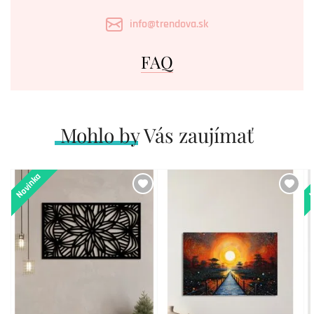
info@trendova.sk
FAQ
Mohlo by Vás zaujímať
Novinka
N