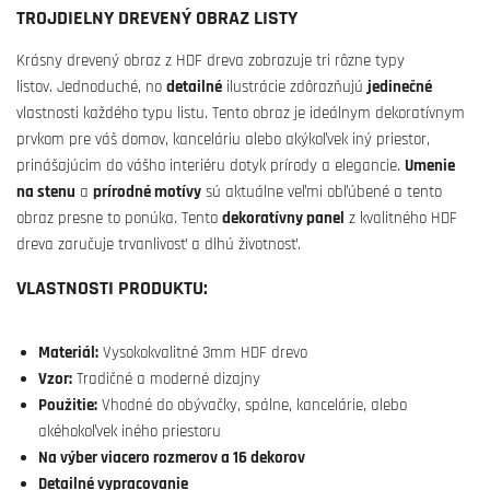
TROJDIELNY DREVENÝ OBRAZ LISTY
Krásny drevený obraz z HDF dreva zobrazuje tri rôzne typy
listov. Jednoduché, no
detailné
ilustrácie zdôrazňujú
jedinečné
vlastnosti každého typu listu. Tento obraz je ideálnym dekoratívnym
prvkom pre váš domov, kanceláriu alebo akýkoľvek iný priestor,
prinášajúcim do vášho interiéru dotyk prírody a elegancie.
Umenie
na stenu
a
prírodné motívy
sú aktuálne veľmi obľúbené a tento
obraz presne to ponúka. Tento
dekoratívny panel
z kvalitného HDF
dreva zaručuje trvanlivosť a dlhú životnosť.
VLASTNOSTI PRODUKTU:
Materiál:
Vysokokvalitné 3mm HDF drevo
Vzor:
Tradičné a moderné dizajny
Použitie:
Vhodné do obývačky, spálne, kancelárie, alebo
akéhokoľvek iného priestoru
Na výber viacero rozmerov a 16 dekorov
Detailné vypracovanie