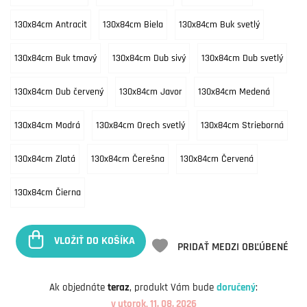
130x84cm Antracit
130x84cm Biela
130x84cm Buk svetlý
130x84cm Buk tmavý
130x84cm Dub sivý
130x84cm Dub svetlý
130x84cm Dub červený
130x84cm Javor
130x84cm Medená
130x84cm Modrá
130x84cm Orech svetlý
130x84cm Strieborná
130x84cm Zlatá
130x84cm Čerešna
130x84cm Červená
130x84cm Čierna
VLOŽIŤ DO KOŠÍKA
PRIDAŤ MEDZI OBĽÚBENÉ
Ak objednáte
teraz
, produkt Vám bude
doručený
:
v utorok, 11. 08. 2026