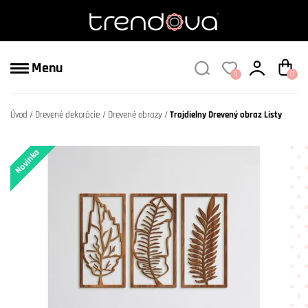
Menu
0
0
Úvod
Drevené dekorácie
Drevené obrazy
Trojdielny Drevený obraz Listy
Novinka