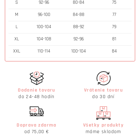
S
92-96
80-84
75
M
96-100
84-88
77
L
100-104
88-92
79
XL
104-108
92-96
81
XXL
110-114
100-104
84
Dodanie tovaru
Vrátenie tovaru
do 24-48 hodín
do 30 dní
Doprava zdarma
Všetky produkty
od 75,00 €
máme skladom