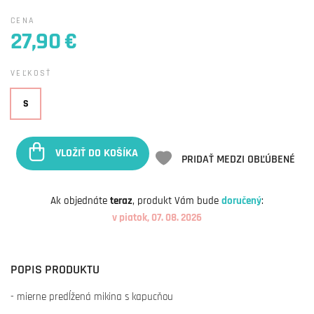
CENA
27,90 €
VEĽKOSŤ
S
VLOŽIŤ DO KOŠÍKA
PRIDAŤ MEDZI OBĽÚBENÉ
Ak objednáte
teraz
, produkt Vám bude
doručený
:
v piatok, 07. 08. 2026
POPIS PRODUKTU
- mierne predĺžená mikina s kapucňou