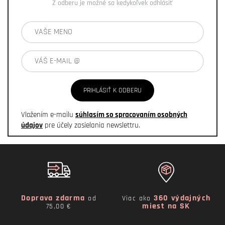
Z odberu je možné sa kedykoľvek odhlásiť
PRIHLÁSIŤ K ODBERU
Vložením e-mailu
súhlasím so spracovaním osobných
údajov
pre účely zasielania newslettru.
Doprava zdarma
360 výdajných
od
Viac ako
miest na SK
75,00 €