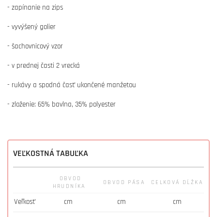
- zapínanie na zips
- vyvýšený golier
- šachovnicový vzor
- v prednej časti 2 vrecká
- rukávy a spodná časť ukončené manžetou
- zloženie: 65% bavlna, 35% polyester
VEĽKOSTNÁ TABUĽKA
OBVOD
OBVOD PÁSA
CELKOVÁ DĹŽKA
HRUDNÍKA
Veľkosť
cm
cm
cm