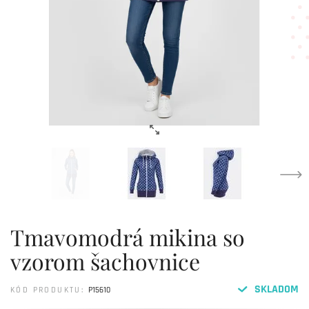
Tmavomodrá mikina so
vzorom šachovnice
SKLADOM
KÓD PRODUKTU:
P15610