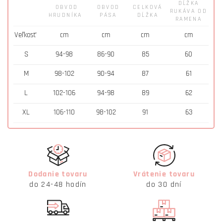
DĹŽKA
OBVOD
OBVOD
CELKOVÁ
RUKÁVA OD
HRUDNÍKA
PÁSA
DĹŽKA
RAMENA
Veľkosť
cm
cm
cm
cm
S
94-98
86-90
85
60
M
98-102
90-94
87
61
L
102-106
94-98
89
62
XL
106-110
98-102
91
63
Dodanie tovaru
Vrátenie tovaru
do 24-48 hodín
do 30 dní