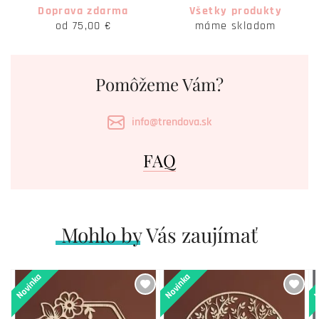
Doprava zdarma
Všetky produkty
od 75,00 €
máme skladom
Pomôžeme Vám?
info@trendova.sk
FAQ
Mohlo by Vás zaujímať
Novinka
Novinka
N