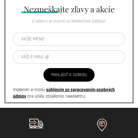
Nezmeškajte
zľavy a akcie
Z odberu je možné sa kedykoľvek odhlásiť
PRIHLÁSIŤ K ODBERU
Vložením e-mailu
súhlasím so spracovaním osobných
údajov
pre účely zasielania newslettru.