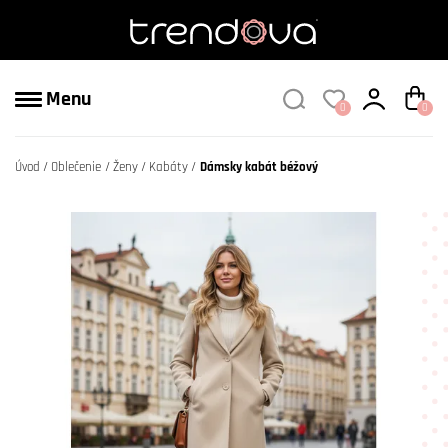
Menu
0
0
Úvod
Oblečenie
Ženy
Kabáty
Dámsky kabát béžový