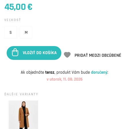
45,00 €
VEĽKOSŤ
S
M
VLOŽIŤ DO KOŠÍKA
PRIDAŤ MEDZI OBĽÚBENÉ
Ak objednáte
teraz
, produkt Vám bude
doručený
:
v utorok, 11. 08. 2026
ĎALŠIE VARIANTY