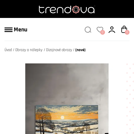
Menu
0
0
Úvod
Obrazy a nálepky
Dizajnové obrazy
(nové)