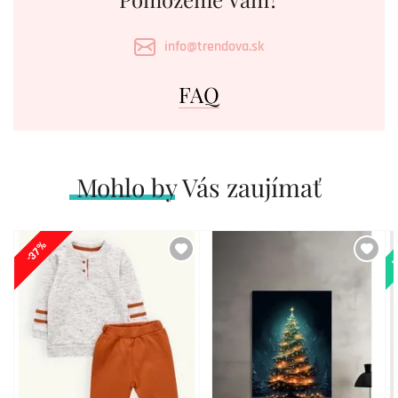
info@trendova.sk
FAQ
Mohlo by Vás zaujímať
N
-37%