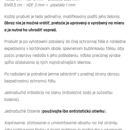
61x91,5 cm -
HDF 3 mm + plexisklo 1 mm
Každý produkt je teda jedinečný, modifikovaný podľa jeho želania.
Obraz nie je možné vrátiť, pretože je upravený a vyrobený na mieru
a je nutné ho uhradiť vopred.
Produkt je po vyhotovení zabalený do čírej ochrannej fólie a následne
expedovaný v kartónovom obale, spevnenom bublinkovou fóliou, aby
počas prepravy nedošlo k jeho poškodeniu. Vďaka precíznej výrobe
spĺňa očakávania aj tých najnáročnejších klientov.
Po rozbalení je potrebné jemne odstrániť s prednej strany obrazu
bezpečnostnú ochrannú fóliu.
Jednoduchá inštalácia na stenu (inštalačná sada je súčasťou
balenia).
Jednoduché čistenie (
používajte iba antistatickú utierku
).
Kopírovanie, sťahovanie a umiestňovanie obsahu na iné stránky,
jeho rozširovanie tlačou a inými médiami je možné iba s písomným