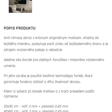
POPIS PRODUKTU
Anti-rámový obraz s krásnym originálnym motívom, vhodný do
každého interiéru, poskytuje pocit úniku od každodenného zhonu a je
zdrojom vnútorného pokoja a relaxácie.
Ideálne ako darček pre všetkých fanúšikov i milovníkov nástenného
umenia.
Pri jeho výrobe je použitá kvalitná technológia farieb, ktorá
garantuje farebnú stálosť a dlhú životnosť obrazu.
Klient si vyberá zo stoviek motívov a z troch prevedení podľa
rozmerov:
20x30 cm -
HDF 3 mm + plexisklo 0,85 mm
40x60 cm -
HDF 3 mm + plexisklo 0,85 mm