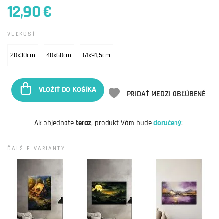
12,90 €
VEĽKOSŤ
20x30cm
40x60cm
61x91,5cm
VLOŽIŤ DO KOŠÍKA
PRIDAŤ MEDZI OBĽÚBENÉ
Ak objednáte
teraz
, produkt Vám bude
doručený
:
ĎALŠIE VARIANTY