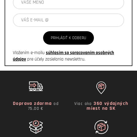
PRIHLÁSIŤ K ODBERU
Vložením e-mailu
súhlasím so spracovaním osobných
údajov
pre účely zasielania newslettru.
Doprava zdarma
360 výdajných
od
Viac ako
miest na SK
75,00 €