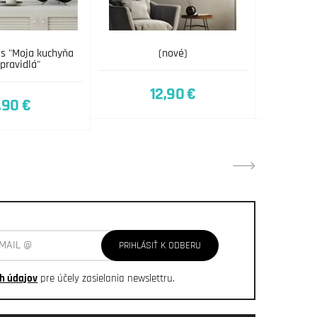
is "Moja kuchyňa
(nové)
Drevená m
pravidlá"
12,90 €
,90 €
PRIHLÁSIŤ K ODBERU
h údajov
pre účely zasielania newslettru.