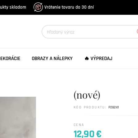
dukty skladom
Vrátenie tovaru do 30 dní
DEKORÁCIE
OBRAZY A NÁLEPKY
🔥 VÝPREDAJ
(nové)
KÓD PRODUKTU:
P28241
CENA
12,90 €