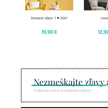
Drevený nápis "I ♥ DOG"
(nov
19,90 €
12,9
Nezmeškajte
zľavy 
Z odberu je možné sa kedykoľvek odhlásiť