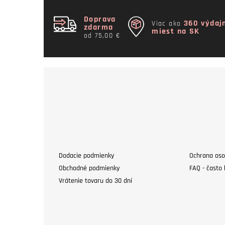
Doprava
360 výdaj
Viac ako
zdarma
miest na SK
od 75,00 €
Dodacie podmienky
Ochrana oso
Obchodné podmienky
FAQ - často 
Vrátenie tovaru do 30 dní