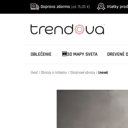
Doprava zdarma
Všetky pro
(od 75,00 €)
OBLEČENIE
🆕3D MAPY SVETA
DREVENÉ 
Úvod
Obrazy a nálepky
Dizajnové obrazy
(nové)