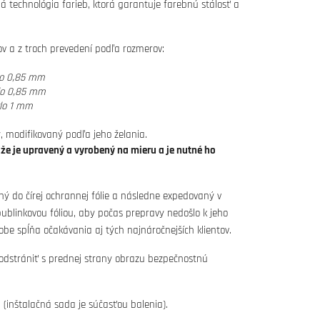
tná technológia farieb, ktorá garantuje farebnú stálosť a
vov a z troch prevedení podľa rozmerov:
lo 0,85 mm
lo 0,85 mm
lo 1 mm
, modifikovaný podľa jeho želania.
ože je upravený a vyrobený na mieru a je nutné ho
ný do čírej ochrannej fólie a následne expedovaný v
blinkovou fóliou, aby počas prepravy nedošlo k jeho
obe spĺňa očakávania aj tých najnáročnejších klientov.
 odstrániť s prednej strany obrazu bezpečnostnú
(inštalačná sada je súčasťou balenia).