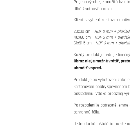
Pri jeho výrobe je použitá kvali
dlhú životnosť obrazu.
Klient si vyberá zo stoviek motí
20x30 cm -
HDF 3 mm + plexisk
40x60 cm -
HDF 3 mm + plexisk
61x91,5 cm -
HDF 3 mm + plexisk
Každý produkt je teda jedinečný
Obraz nie je možné vrátiť, pret
uhradiť vopred.
Produkt je po vyhotovení zabale
kartónovom obale, spevnenom bu
poškodeniu. Vďaka precíznej výr
Po rozbalení je potrebné jemne
ochrannú fóliu.
Jednoduchá inštalácia na stenu 