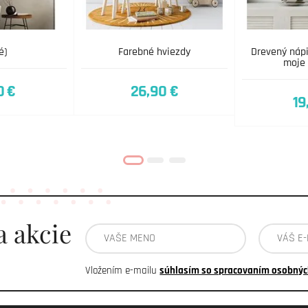
é)
Farebné hviezdy
Drevený náp
moje 
0 €
26,90 €
19
a akcie
Vložením e-mailu
súhlasím so spracovaním osobnýc