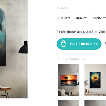
VEĽKOSŤ
20x30cm
40x60cm
61x91,5c
Ak objednáte
teraz
, produkt Vám
VLOŽIŤ DO KOŠÍKA
ĎALŠIE VARIANTY