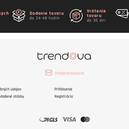
Vrátenie
ných
Dodanie tovaru
tovaru
do 24-48 hodín
do 30 dní
info@trendova.sk
bných údajov
Prihlásenie
kladené otázky
Registrácia