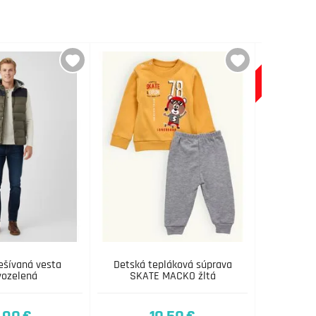
-31%
ešívaná vesta
Detská tepláková súprava
Detská 
ozelená
SKATE MACKO žltá
MACO HOR