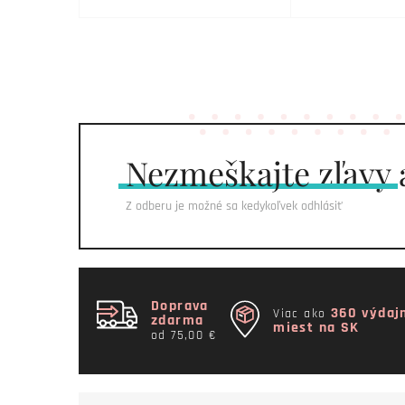
Nezmeškajte
zľavy 
Z odberu je možné sa kedykoľvek odhlásiť
Doprava
360 výdaj
Viac ako
zdarma
miest na SK
od 75,00 €