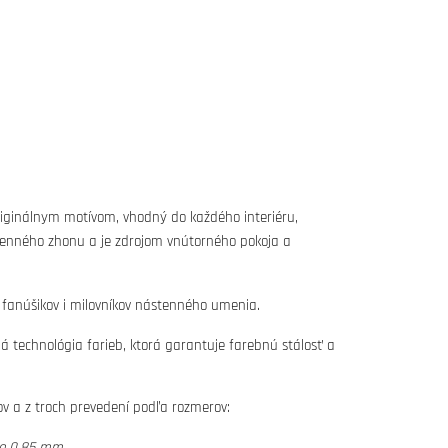
iginálnym motívom, vhodný do každého interiéru,
denného zhonu a je zdrojom vnútorného pokoja a
 fanúšikov i milovníkov nástenného umenia.
tná technológia farieb, ktorá garantuje farebnú stálosť a
vov a z troch prevedení podľa rozmerov:
lo 0,85 mm