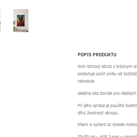
POPIS PRODUKTU
Anti-rámový obraz s krásnym or
poskytuje pocit úniku od každo
relaxácie.
Ideálne ako darček pre všetkých
Pri jeho výrobe je použitá kvali
dlhú životnosť obrazu.
Klient si vyberá zo stoviek motí
20x30 cm -
HDF 3 mm + plexisk