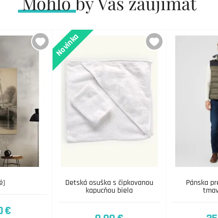
Mohlo by Vás zaujímať
Novinka
é)
Detská osuška s čipkovanou
Pánska pr
kapucňou biela
tmav
0 €