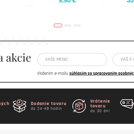
9,90 €
35
a akcie
Vložením e-mailu
súhlasím so spracovaním osobnýc
Vrátenie
ných
Dodanie tovaru
tovaru
do 24-48 hodín
do 30 dní