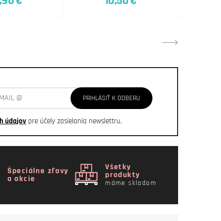
,90 €
10,50 €
10
PRIHLÁSIŤ K ODBERU
h údajov
pre účely zasielania newslettru.
Všetky
Špeciálne zľavy
produkty
a akcie
máme skladom