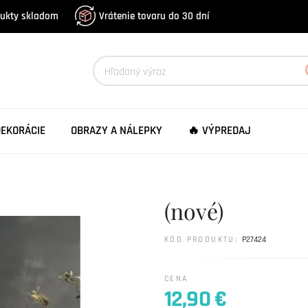
dukty skladom
Vrátenie tovaru do 30 dní
DEKORÁCIE
OBRAZY A NÁLEPKY
🔥 VÝPREDAJ
(nové)
KÓD PRODUKTU:
P27424
CENA
12,90 €