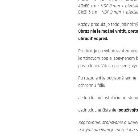
40x60 cm -
HDF 3 mm + plexisk
61x91,5 cm -
HDF 3 mm + plexisk
Každý produkt je teda jedinečný
Obraz nie je možné vrátiť, pret
uhradiť vopred.
Produkt je po vyhotovení zabale
kartónovom obale, spevnenom bu
poškodeniu. Vďaka precíznej výr
Po rozbalení je potrebné jemne
ochrannú fóliu.
Jednoduchá inštalácia na stenu 
Jednoduché čistenie (
používajte
Kopírovanie, sťahovanie a umies
a inými médiami je možné iba 