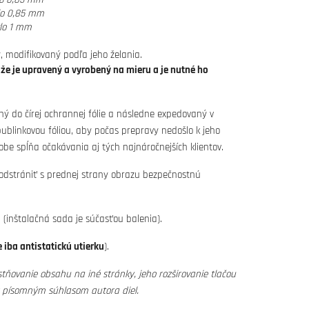
lo 0,85 mm
lo 1 mm
, modifikovaný podľa jeho želania.
ože je upravený a vyrobený na mieru a je nutné ho
ný do čírej ochrannej fólie a následne expedovaný v
blinkovou fóliou, aby počas prepravy nedošlo k jeho
obe spĺňa očakávania aj tých najnáročnejších klientov.
 odstrániť s prednej strany obrazu bezpečnostnú
(inštalačná sada je súčasťou balenia).
 iba antistatickú utierku
).
tňovanie obsahu na iné stránky, jeho rozširovanie tlačou
s písomným súhlasom autora diel.