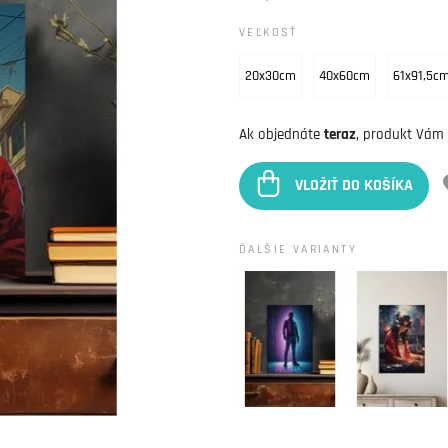
VEĽKOSŤ
20x30cm
40x60cm
61x91,5c
Ak objednáte
teraz
, produkt Vám
VLOŽIŤ DO KOŠÍKA
ĎALŠIE VARIANTY