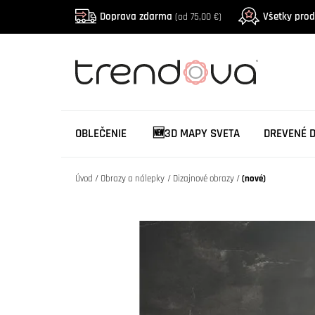
Doprava zdarma
Všetky pro
(od 75,00 €)
OBLEČENIE
🆕3D MAPY SVETA
DREVENÉ 
Úvod
Obrazy a nálepky
Dizajnové obrazy
(nové)