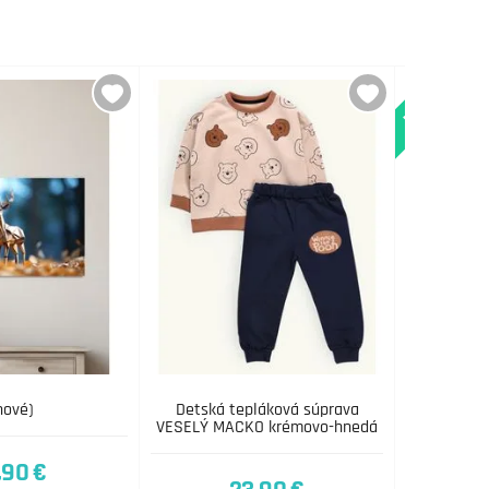
Novinka
nové)
Detská tepláková súprava
Strom ži
VESELÝ MACKO krémovo-hnedá
,90 €