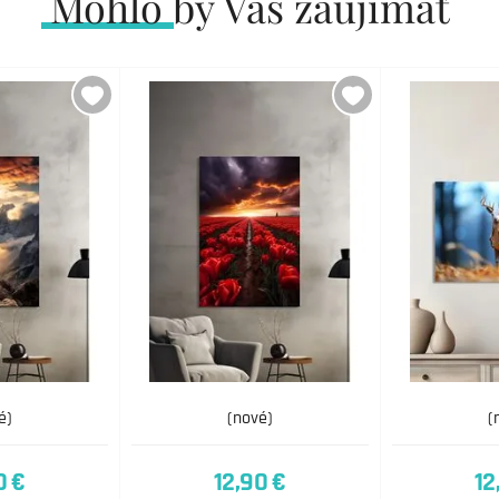
Mohlo by Vás zaujímať
é)
(nové)
(
0 €
12,90 €
12