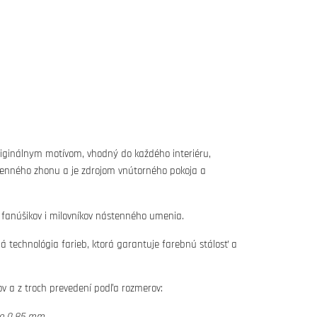
iginálnym motívom, vhodný do každého interiéru,
denného zhonu a je zdrojom vnútorného pokoja a
 fanúšikov i milovníkov nástenného umenia.
tná technológia farieb, ktorá garantuje farebnú stálosť a
vov a z troch prevedení podľa rozmerov:
lo 0,85 mm