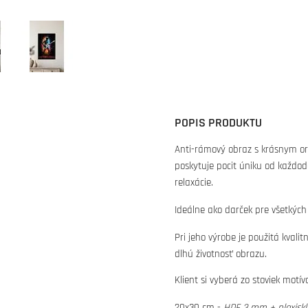
POPIS PRODUKTU
Anti-rámový obraz s krásnym or
poskytuje pocit úniku od každo
relaxácie.
Ideálne ako darček pre všetkých
Pri jeho výrobe je použitá kvali
dlhú životnosť obrazu.
Klient si vyberá zo stoviek motí
20x30 cm -
HDF 3 mm + plexisk