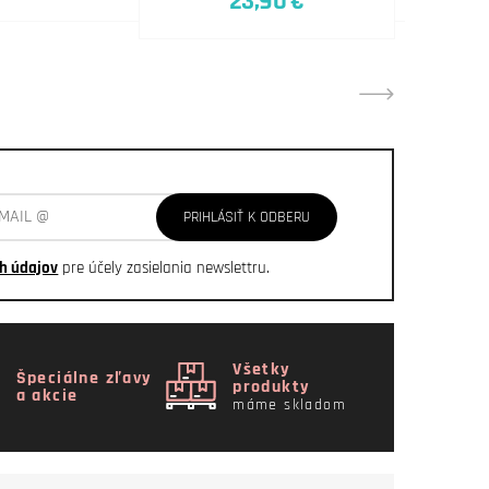
23,90 €
PRIHLÁSIŤ K ODBERU
h údajov
pre účely zasielania newslettru.
Všetky
Špeciálne zľavy
produkty
a akcie
máme skladom