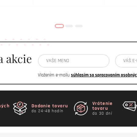
a akcie
Vložením e-mailu
súhlasím so spracovaním osobnýc
Vrátenie
ných
Dodanie tovaru
tovaru
do 24-48 hodín
do 30 dní