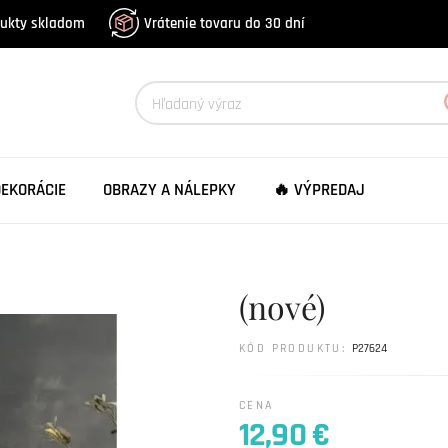
dukty skladom
Vrátenie tovaru do 30 dní
DEKORÁCIE
OBRAZY A NÁLEPKY
🔥 VÝPREDAJ
(nové)
KÓD PRODUKTU:
P27624
CENA
12,90 €