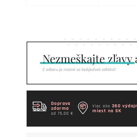
Nezmeškajte
zľavy 
Z odberu je možné sa kedykoľvek odhlásiť
Doprava
360 výdaj
Viac ako
zdarma
miest na SK
od 75,00 €