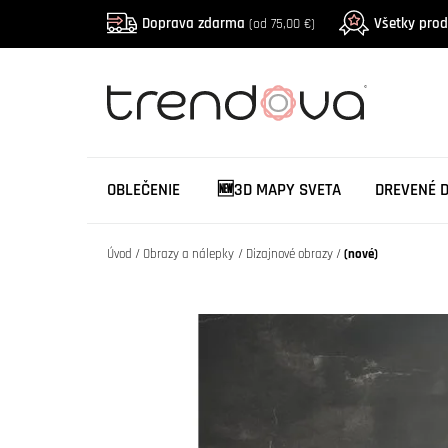
Doprava zdarma
Všetky pro
(od 75,00 €)
OBLEČENIE
🆕3D MAPY SVETA
DREVENÉ 
Úvod
Obrazy a nálepky
Dizajnové obrazy
(nové)