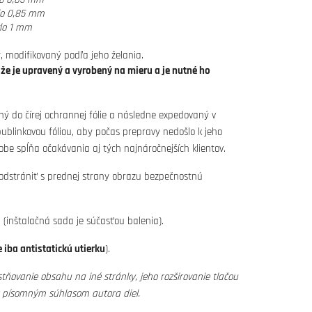
lo 0,85 mm
lo 1 mm
, modifikovaný podľa jeho želania.
ože je upravený a vyrobený na mieru a je nutné ho
ný do čírej ochrannej fólie a následne expedovaný v
blinkovou fóliou, aby počas prepravy nedošlo k jeho
obe spĺňa očakávania aj tých najnáročnejších klientov.
 odstrániť s prednej strany obrazu bezpečnostnú
(inštalačná sada je súčasťou balenia).
 iba antistatickú utierku
).
tňovanie obsahu na iné stránky, jeho rozširovanie tlačou
s písomným súhlasom autora diel.