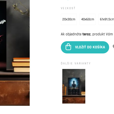
VEĽKOSŤ
20x30cm
40x60cm
61x91,5c
Ak objednáte
teraz
, produkt Vám
VLOŽIŤ DO KOŠÍKA
ĎALŠIE VARIANTY