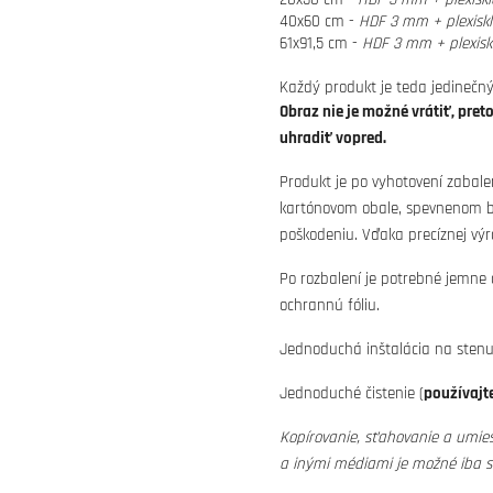
40x60 cm -
HDF 3 mm + plexisk
61x91,5 cm -
HDF 3 mm + plexisk
Každý produkt je teda jedinečný
Obraz nie je možné vrátiť, pret
uhradiť vopred.
Produkt je po vyhotovení zabale
kartónovom obale, spevnenom bu
poškodeniu. Vďaka precíznej výr
Po rozbalení je potrebné jemne
ochrannú fóliu.
Jednoduchá inštalácia na stenu 
Jednoduché čistenie (
používajte
Kopírovanie, sťahovanie a umies
a inými médiami je možné iba 