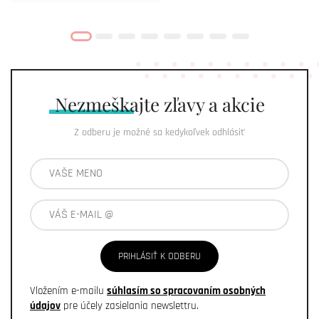
Nezmeškajte
zľavy a akcie
Z odberu je možné sa kedykoľvek odhlásiť
PRIHLÁSIŤ K ODBERU
Vložením e-mailu
súhlasím so spracovaním osobných
údajov
pre účely zasielania newslettru.