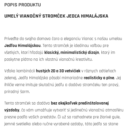
POPIS PRODUKTU
UMELÝ VIANOČNÝ STROMČEK JEDĽA HIMALÁJSKA
Priveďte do svojho domova čaro a eleganciu Vianoc s našou umelou
Jedľou Himalájskou
. Tento stromček je ideálnou voľbou pre
všetkých, ktorí hľadajú
klasický, minimalistický dizajn
, ktorý im
poskytne plátno na ich vlastnú vianočnú kreativitu.
Vďaka kombinácii
hustých 2D a 3D vetvičiek
v rôznych odtieňoch
zelenej, Jedľa Himalájska pôsobí mimoriadne
realisticky a plne
. Jej
ihličie verne imituje skutočnú jedľu a dodáva stromčeku ten pravý,
prírodný šarm.
Tento stromček sa dodáva
bez akejkoľvek predinštalovanej
výzdoby
, čo vám umožňuje vytvoriť si jedinečnú vianočnú atmosféru
presne podľa vašich predstáv. Či už sa rozhodnete pre žiarivé gule,
jemné svetielka alebo ručne vyrobené ozdoby, táto jedľa sa stane