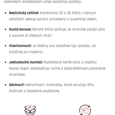
dokonalým stredobodom vašej sviatočnej výzdoby.
Realistický vzhľad:
Kombinácia 2D a 3D ihličia v rôznych
odtieňoch zelenej vytvára prirodzený a autentický dojem.
Hustá koruna:
Bohaté ihličie zaisťuje, že stromček pôsobí plno
a luxusne zo všetkých strán.
Všestrannosť:
Je ideálny pre akýkoľvek typ výzdoby, od
tradičnej po modernú.
Jednoduchá montáž:
Rozkladacia konštrukcia a stabilný
kovový stojan zabezpečujú rýchle a bezproblémové postavenie
stromčeka.
Odolnosť:
Nehorľavých materiálov, ktoré zaručujú dlhú
životnosť a bezpečné používanie.