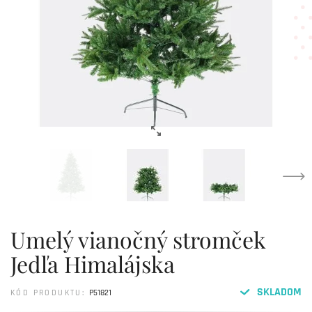
Umelý vianočný stromček
Jedľa Himalájska
SKLADOM
KÓD PRODUKTU:
P51821