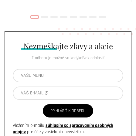
Nezmeškajte
zľavy a akcie
Z odberu je možné sa kedykoľvek odhlásiť
PRIHLÁSIŤ K ODBERU
Vložením e-mailu
súhlasím so spracovaním osobných
údajov
pre účely zasielania newslettru.