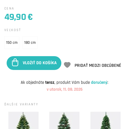
CENA
49,90 €
VEĽKOSŤ
150 cm
180 cm
VLOŽIŤ DO KOŠÍKA
PRIDAŤ MEDZI OBĽÚBENÉ
Ak objednáte
teraz
, produkt Vám bude
doručený
:
v utorok, 11. 08. 2026
ĎALŠIE VARIANTY