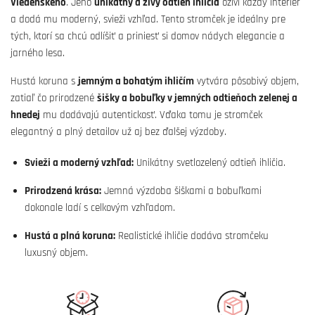
Viedenského
. Jeho
unikátny a živý odtieň ihličia
oživí každý interiér
a dodá mu moderný, svieži vzhľad. Tento stromček je ideálny pre
tých, ktorí sa chcú odlíšiť a priniesť si domov nádych elegancie a
jarného lesa.
Hustá koruna s
jemným a bohatým ihličím
vytvára pôsobivý objem,
zatiaľ čo prirodzené
šišky a bobuľky v jemných odtieňoch zelenej a
hnedej
mu dodávajú autentickosť. Vďaka tomu je stromček
elegantný a plný detailov už aj bez ďalšej výzdoby.
Svieži a moderný vzhľad:
Unikátny svetlozelený odtieň ihličia.
Prirodzená krása:
Jemná výzdoba šiškami a bobuľkami
dokonale ladí s celkovým vzhľadom.
Hustá a plná koruna:
Realistické ihličie dodáva stromčeku
luxusný objem.