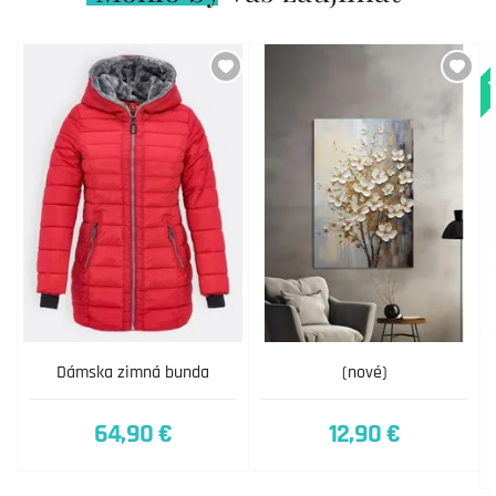
N
Dámska zimná bunda
(nové)
64,90 €
12,90 €