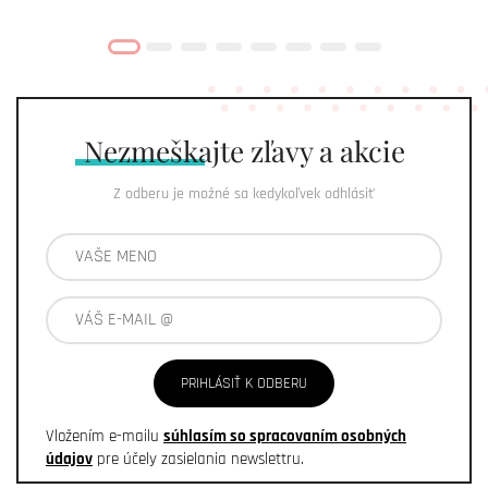
Nezmeškajte
zľavy a akcie
Z odberu je možné sa kedykoľvek odhlásiť
PRIHLÁSIŤ K ODBERU
Vložením e-mailu
súhlasím so spracovaním osobných
údajov
pre účely zasielania newslettru.