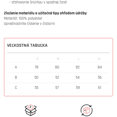
- sťahovanie šnúrkou v spodnej časti
Zloženie materiálu a užitočné tipy ohľadom údržby
Materiál: 100% polyester
Uprednostnite čistenie v čistiarni
VEĽKOSTNÁ TABUĽKA
S
M
L
XL
A
78
80
82
84
B
50
52
54
56
C
55
57
59
61