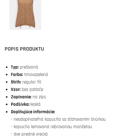
POPIS PRODUKTU
Typ:
prešívaná
Farba
:
tmavozelená
Strih:
regular fit
Vzor:
bez potlače
Zapínanie:
na zips
Podšívka:
lesklá
Doplňujúce informácie:
- neodopínateľná kapucňa so sťahovaním šnúrkou
- kapucňa lemovaná rebrovanou manžetou
- dve predné vrecká