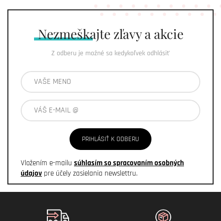
Nezmeškajte
zľavy a akcie
Z odberu je možné sa kedykoľvek odhlásiť
PRIHLÁSIŤ K ODBERU
Vložením e-mailu
súhlasím so spracovaním osobných
údajov
pre účely zasielania newslettru.