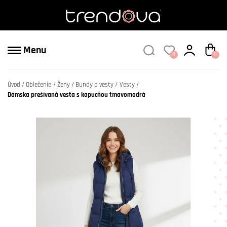
Menu
0
0
Úvod
Oblečenie
Ženy
Bundy a vesty
Vesty
Dámska prešívaná vesta s kapucňou tmavomodrá