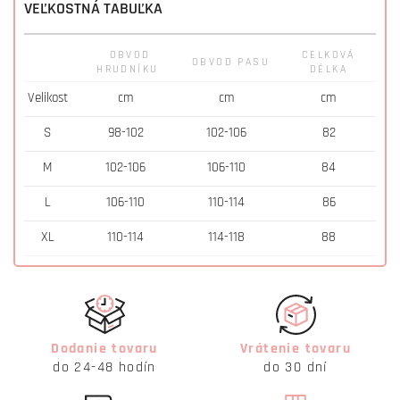
VEĽKOSTNÁ TABUĽKA
OBVOD
CELKOVÁ
OBVOD PASU
HRUDNÍKU
DÉLKA
Velikost
cm
cm
cm
S
98-102
102-106
82
M
102-106
106-110
84
L
106-110
110-114
86
XL
110-114
114-118
88
Dodanie tovaru
Vrátenie tovaru
do 24-48 hodín
do 30 dní