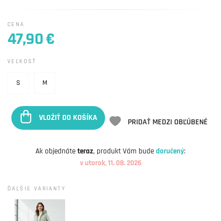
CENA
47,90 €
VEĽKOSŤ
S
M
VLOŽIŤ DO KOŠÍKA
PRIDAŤ MEDZI OBĽÚBENÉ
Ak objednáte
teraz
, produkt Vám bude
doručený
:
v utorok, 11. 08. 2026
ĎALŠIE VARIANTY