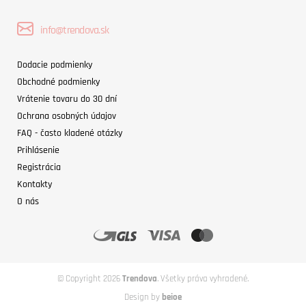
info@trendova.sk
Dodacie podmienky
Obchodné podmienky
Vrátenie tovaru do 30 dní
Ochrana osobných údajov
FAQ - často kladené otázky
Prihlásenie
Registrácia
Kontakty
O nás
© Copyright 2026
Trendova
. Všetky práva vyhradené.
Design by
beioe