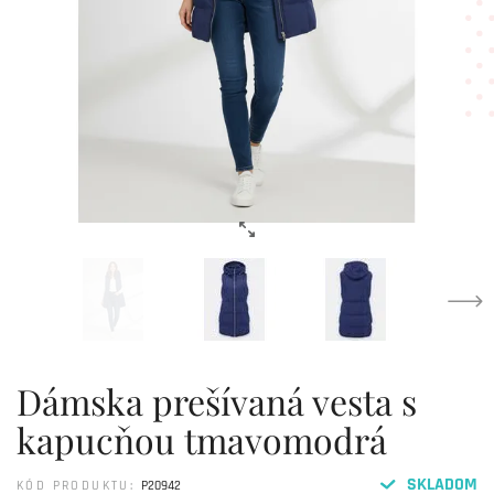
Dámska prešívaná vesta s
kapucňou tmavomodrá
SKLADOM
KÓD PRODUKTU:
P20942