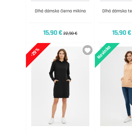
Dlhá dámska čierna mikina
Dlhá dámska te
15,90 €
15,90 €
22,90 €
Novinka
-29%