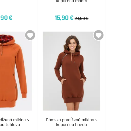
kapucňou modrá
,90 €
15,90 €
24,50 €
ĺžená mikina s
Dámska predĺžená mikina s
ou tehlová
kapucňou hnedá