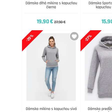
Dámska dlhá mikina s kapucňou
Dámska športo
čierna
kapucňou
19,90 €
15,9
27,90 €
-29%
-27%
Dámska mikina s kapucňou sivá
Dámska predĺž