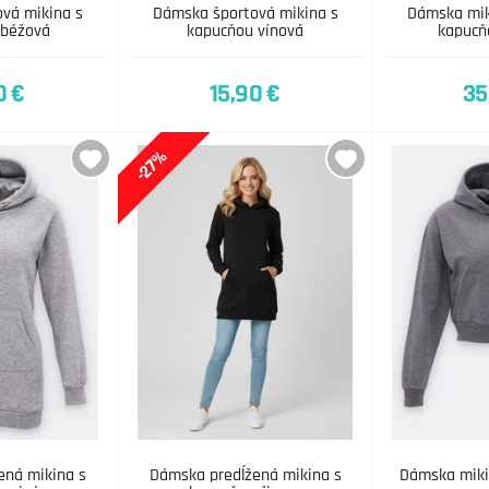
vá mikina s
Dámska športová mikina s
Dámska mik
 béžová
kapucňou vínová
kapucň
0 €
15,90 €
35
-27%
ená mikina s
Dámska predĺžená mikina s
Dámska miki