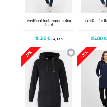
Predĺžená bodkovaná mikina
Predĺžená mik
khaki
15,50 €
25,00 €
34,90 €
-26%
-27%