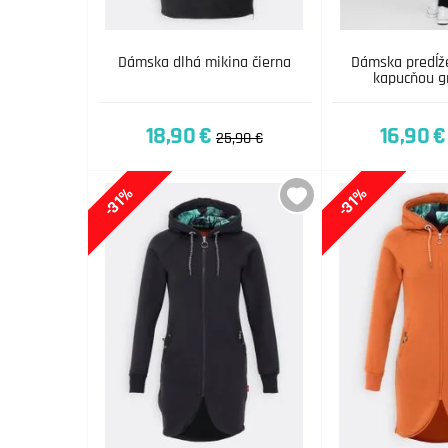
Dámska dlhá mikina čierna
Dámska predĺž
kapucňou g
18,90 €
16,90 €
25,90 €
-31%
-31%