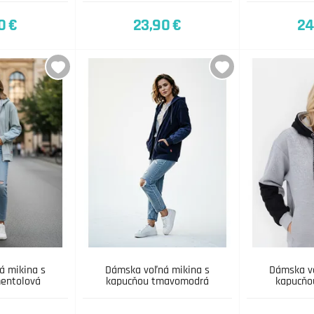
0 €
23,90 €
24
á mikina s
Dámska voľná mikina s
Dámska vo
entolová
kapucňou tmavomodrá
kapucňo