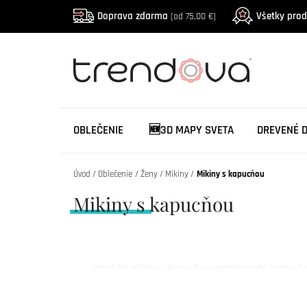
Doprava zdarma
Všetky pro
(od 75,00 €)
OBLEČENIE
🆕3D MAPY SVETA
DREVENÉ 
Úvod
Oblečenie
Ženy
Mikiny
Mikiny s kapucňou
Mikiny s kapucňou
Klasické mikiny s kapucňou patria medzi nehynúce
pohodlnej mikine s kapucňou.
Dizajnové a moderné 
cítiť skvele 