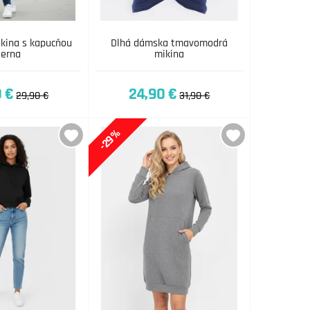
ikina s kapucňou
Dlhá dámska tmavomodrá
ierna
mikina
 €
24,90 €
29,90 €
31,90 €
-29%