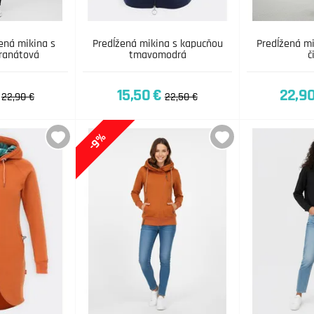
ená mikina s
Predĺžená mikina s kapucňou
Predĺžená m
ranátová
tmavomodrá
č
15,50 €
22,90
22,90 €
22,50 €
-9%