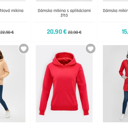
hlová mikina
Dámska mikina s aplikáciami
Dámska mikin
žltá
20,90 €
15
22,90 €
22,90 €