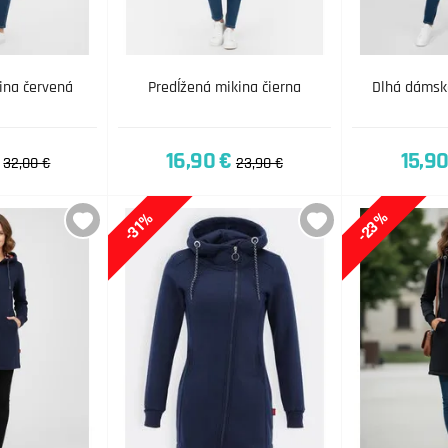
ina červená
Predĺžená mikina čierna
Dlhá dámsk
16,90 €
15,90
32,00 €
23,90 €
-23%
-31%