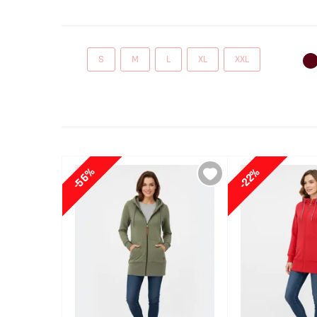
Mikiny sú základom športového štýlu.
V kombinácii s
S
M
L
XL
XXL
so psom alebo si zašportovať.
Vďaka moderným str
-56%
-22%