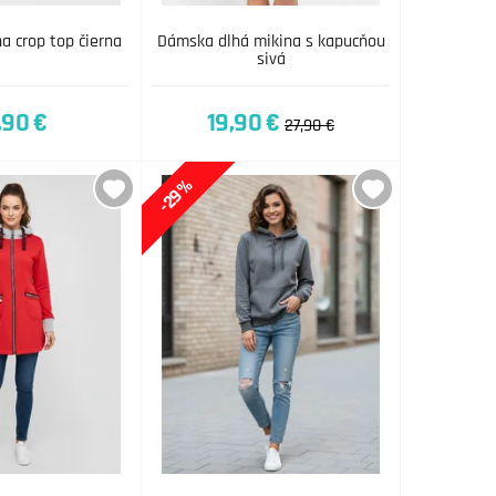
a crop top čierna
Dámska dlhá mikina s kapucňou
sivá
,90 €
19,90 €
27,90 €
-29%