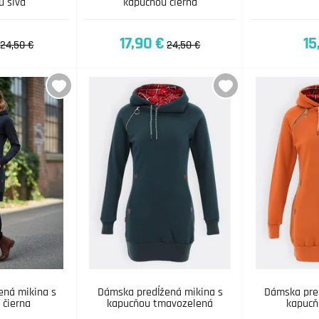
u sivá
kapucňou čierna
17,90 €
15
24,50 €
24,50 €
ená mikina s
Dámska predĺžená mikina s
Dámska pred
 čierna
kapucňou tmavozelená
kapucň