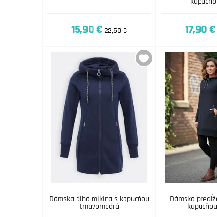
kapucňo
15,90 €
17,90 €
22,50 €
Dámska dlhá mikina s kapucňou
Dámska predĺž
tmavomodrá
kapucňou