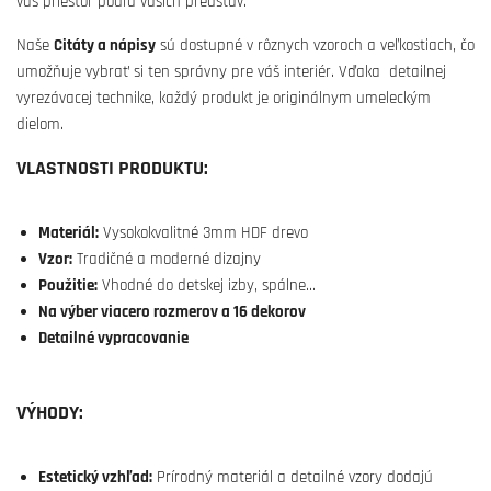
váš priestor podľa vašich predstáv.
Naše
Citáty a nápisy
sú dostupné v rôznych vzoroch a veľkostiach, čo
umožňuje vybrať si ten správny pre váš interiér. Vďaka detailnej
vyrezávacej technike, každý produkt je originálnym umeleckým
dielom.
VLASTNOSTI PRODUKTU:
Materiál:
Vysokokvalitné 3mm HDF drevo
Vzor:
Tradičné a moderné dizajny
Použitie:
Vhodné do detskej izby, spálne...
Na výber viacero rozmerov a 16 dekorov
Detailné vypracovanie
VÝHODY:
Estetický vzhľad:
Prírodný materiál a detailné vzory dodajú