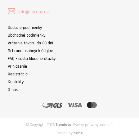
info@trendova.sk
Dodacie podmienky
Obchodné podmienky
Vrátenie tovaru do 30 dní
Ochrana osobných údajov
FAQ - často kladené otázky
Prihlásenie
Registrácia
Kontakty
O nás
© Copyright 2026
Trendova
. Všetky práva vyhradené.
Design by
beioe