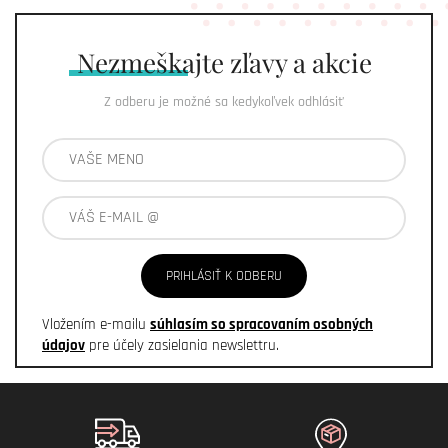
Nezmeškajte
zľavy a akcie
Z odberu je možné sa kedykoľvek odhlásiť
PRIHLÁSIŤ K ODBERU
Vložením e-mailu
súhlasím so spracovaním osobných
údajov
pre účely zasielania newslettru.