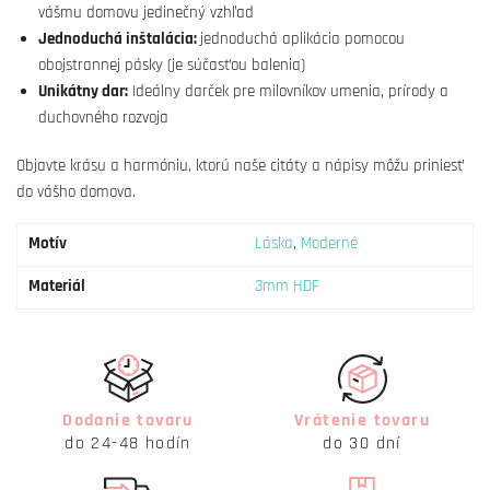
vášmu domovu jedinečný vzhľad
Jednoduchá inštalácia:
jednoduchá aplikácia pomocou
obojstrannej pásky (je súčasťou balenia)
Unikátny dar:
Ideálny darček pre milovníkov umenia, prírody a
duchovného rozvoja
Objavte krásu a harmóniu, ktorú naše citáty a nápisy môžu priniesť
do vášho domova.
Motív
Láska
,
Moderné
Materiál
3mm HDF
Dodanie tovaru
Vrátenie tovaru
do 24-48 hodín
do 30 dní